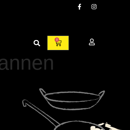
0
fannen