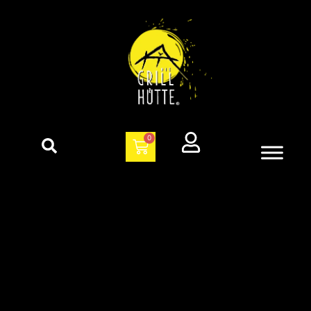
Servierpfanne
0