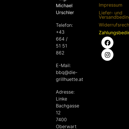
Impressum
Michael
Urschler
Liefer- und
Versandbedi
Widerrufsrech
Telefon:
+43
Zahlungsbed
664 /
51 51
862
E-Mail:
bbq@die-
grillhuette.at
Adresse:
Linke
Bachgasse
12
7400
Oberwart