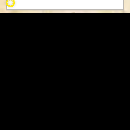
€
60,00
inkl. MwSt.
Flammbrett