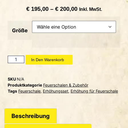
€
195,00
–
€
200,00
Inkl. MwSt.
Größe
In Den Warenkorb
SKU
N/A
Produktkategorie
Feuerschalen & Zubehör
Tags
Feuerschale
,
Erhöhungsset
,
Erhöhung für Feuerschale
Beschreibung