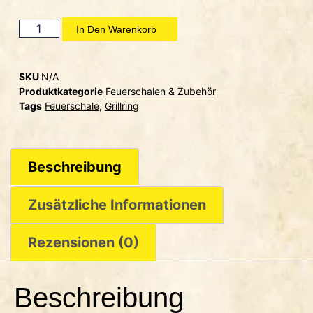
In Den Warenkorb
SKU
N/A
Produktkategorie
Feuerschalen & Zubehör
Tags
Feuerschale
,
Grillring
Beschreibung
Zusätzliche Informationen
Rezensionen (0)
Beschreibung