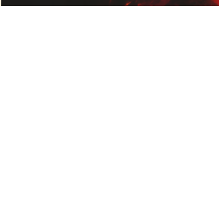
KONTAKT
INFORMAT
Die
Allgemeine
Geschäftsbed
Grillhütte
Datenschutze
- Ing.
Impressum
Michael
Urschler
Liefer- und
Versandbedi
Widerrufsrech
Telefon:
+43
Zahlungsbed