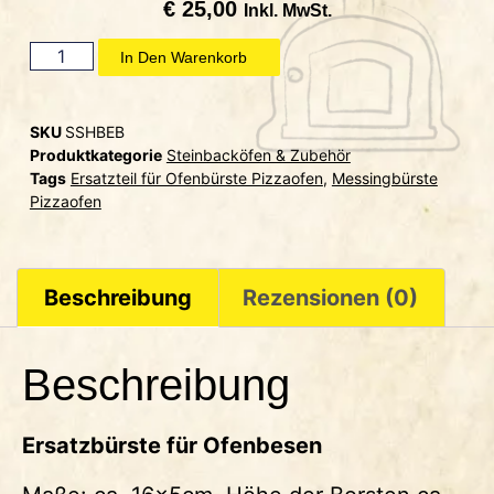
€
25,00
Inkl. MwSt.
In Den Warenkorb
SKU
SSHBEB
Produktkategorie
Steinbacköfen & Zubehör
Tags
Ersatzteil für Ofenbürste Pizzaofen
,
Messingbürste
Pizzaofen
Beschreibung
Rezensionen (0)
Beschreibung
Ersatzbürste für Ofenbesen