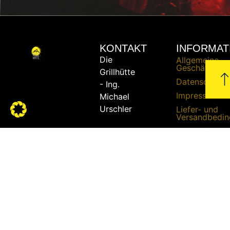
KONTAKT
INFORMAT
Die
Allgemeine
Geschäftsbed
Grillhütte
Datenschutze
- Ing.
Impressum
Michael
Urschler
Liefer- und
Versandbedi
Widerrufsrech
Telefon:
+43
Zahlungsbed
664 /
51 51
862
E-Mail:
bbq@die-
grillhuette.at