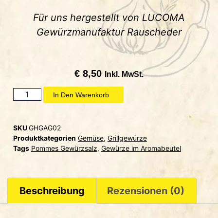
Für uns hergestellt von LUCOMA
Gewürzmanufaktur Rauscheder
€
8,50
Inkl. MwSt.
In Den Warenkorb
SKU
GHGAG02
Produktkategorien
Gemüse
,
Grillgewürze
Tags
Pommes Gewürzsalz
,
Gewürze im Aromabeutel
Beschreibung
Rezensionen (0)