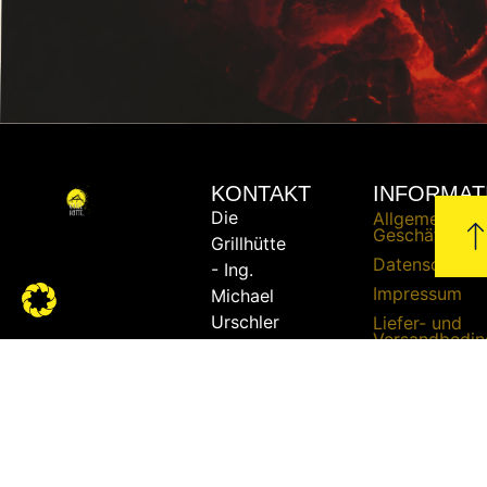
KONTAKT
INFORMAT
Die
Allgemeine
Geschäftsbed
Grillhütte
Datenschutze
- Ing.
Impressum
Michael
Urschler
Liefer- und
Versandbedi
Widerrufsrech
Telefon:
+43
Zahlungsbed
664 /
51 51
862