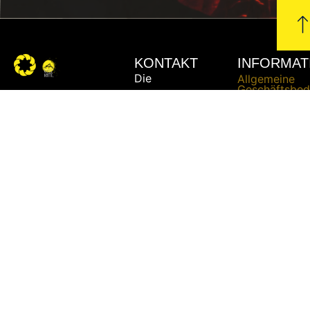
KONTAKT
INFORMAT
Die
Allgemeine
Geschäftsbed
Grillhütte
Datenschutze
- Ing.
Impressum
Michael
Urschler
Liefer- und
Versandbedi
Widerrufsrech
Telefon:
+43
Zahlungsbed
664 /
51 51
862
E-Mail:
bbq@die-
grillhuette.at