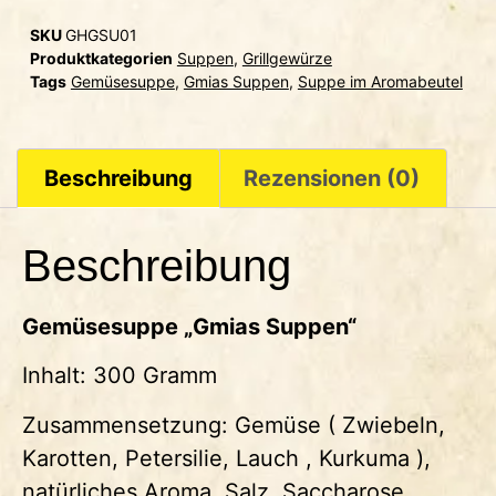
SKU
GHGSU01
Produktkategorien
Suppen
,
Grillgewürze
Tags
Gemüsesuppe
,
Gmias Suppen
,
Suppe im Aromabeutel
Beschreibung
Rezensionen (0)
Beschreibung
Gemüsesuppe „Gmias Suppen“
Inhalt: 300 Gramm
Zusammensetzung
: Gemüse ( Zwiebeln,
Karotten, Petersilie, Lauch , Kurkuma ),
natürliches Aroma, Salz, Saccharose,