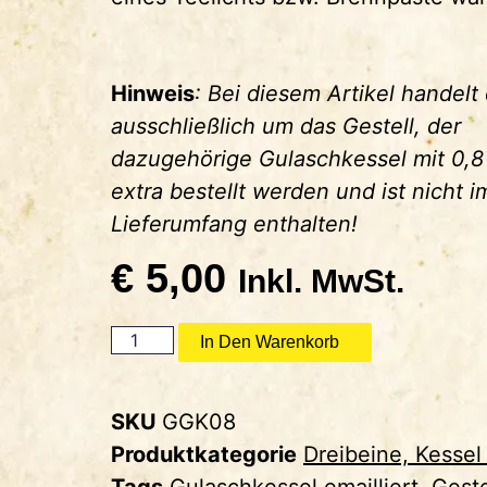
Hinweis
: Bei diesem Artikel handelt 
ausschließlich um das Gestell, der
dazugehörige Gulaschkessel mit 0,8
extra bestellt werden und ist nicht i
Lieferumfang enthalten!
€
5,00
Inkl. MwSt.
In Den Warenkorb
SKU
GGK08
Produktkategorie
Dreibeine, Kesse
Tags
Gulaschkessel emailliert
,
Geste