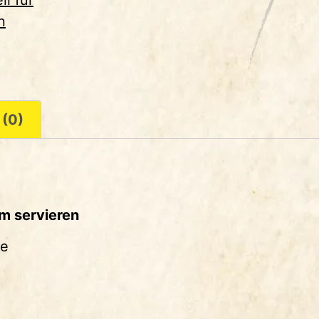
n
 (0)
um servieren
le