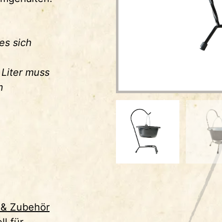
es sich
 Liter muss
m
l & Zubehör
ll für