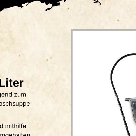
Liter
agend zum
laschsuppe
 mithilfe
rmgehalten.