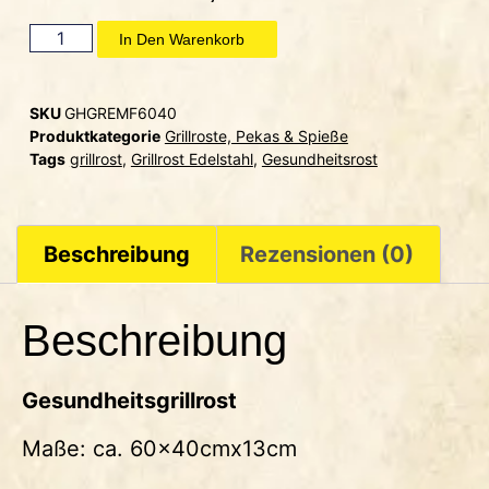
In Den Warenkorb
SKU
GHGREMF6040
Produktkategorie
Grillroste, Pekas & Spieße
Tags
grillrost
,
Grillrost Edelstahl
,
Gesundheitsrost
Beschreibung
Rezensionen (0)
Beschreibung
Gesundheitsgrillrost
Maße: ca. 60x40cmx13cm