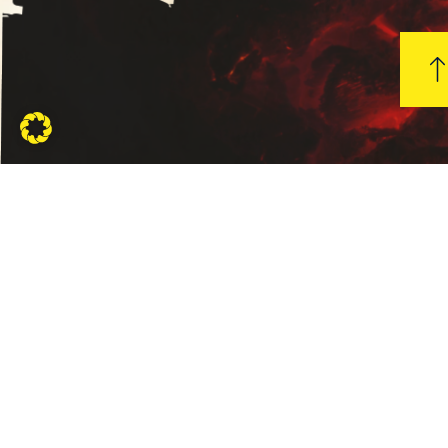
KONTAKT
INFORMAT
Die
Allgemeine
Geschäftsbed
Grillhütte
Datenschutze
- Ing.
Impressum
Michael
Urschler
Liefer- und
Versandbedi
Widerrufsrech
Telefon: