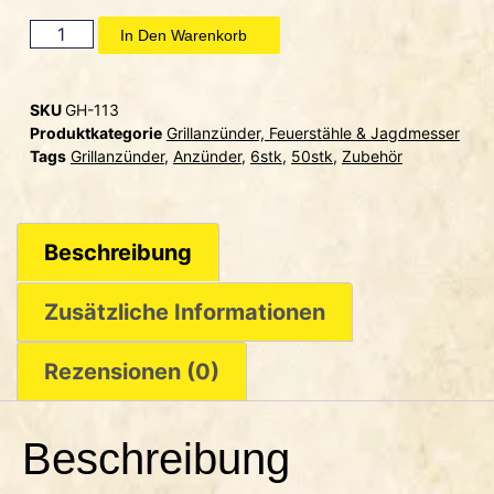
In Den Warenkorb
SKU
GH-113
Produktkategorie
Grillanzünder, Feuerstähle & Jagdmesser
Tags
Grillanzünder
,
Anzünder
,
6stk
,
50stk
,
Zubehör
Beschreibung
Zusätzliche Informationen
Rezensionen (0)
Beschreibung