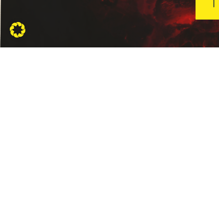
KONTAKT
INFORMAT
Die
Allgemeine
Geschäftsbed
Grillhütte
Datenschutze
- Ing.
Impressum
Michael
Urschler
Liefer- und
Versandbedi
Widerrufsrech
Telefon:
+43
Zahlungsbed
664 /
51 51