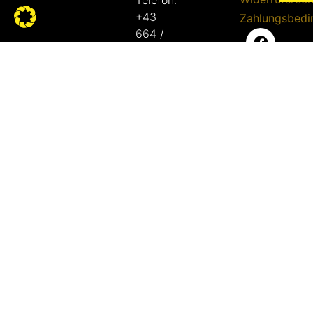
Telefon:
+43
Zahlungsbed
664 /
51 51
862
E-Mail:
bbq@die-
grillhuette.at
Adresse:
Linke
Bachgasse
12
7400
Oberwart