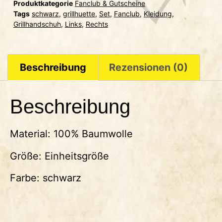
Produktkategorie
Fanclub & Gutscheine
Tags
schwarz
,
grillhuette
,
Set
,
Fanclub
,
Kleidung
,
Grillhandschuh
,
Links
,
Rechts
Beschreibung
Rezensionen (0)
Beschreibung
Material: 100% Baumwolle
Größe: Einheitsgröße
Farbe: schwarz