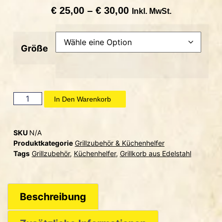
€
25,00
–
€
30,00
Inkl. MwSt.
Größe
In Den Warenkorb
SKU
N/A
Produktkategorie
Grillzubehör & Küchenhelfer
Tags
Grillzubehör
,
Küchenhelfer
,
Grillkorb aus Edelstahl
Beschreibung