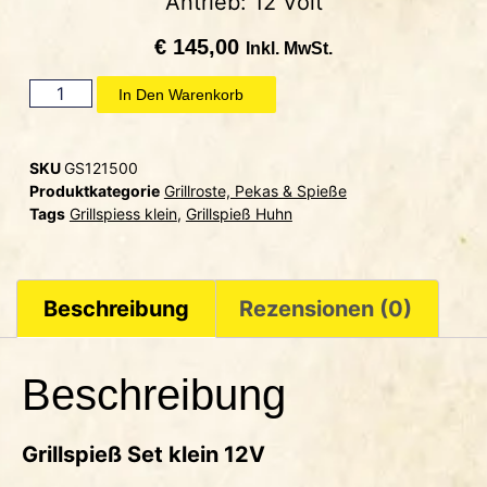
Antrieb: 12 Volt
€
145,00
Inkl. MwSt.
In Den Warenkorb
SKU
GS121500
Produktkategorie
Grillroste, Pekas & Spieße
Tags
Grillspiess klein
,
Grillspieß Huhn
Beschreibung
Rezensionen (0)
Beschreibung
Grillspieß Set klein 12V