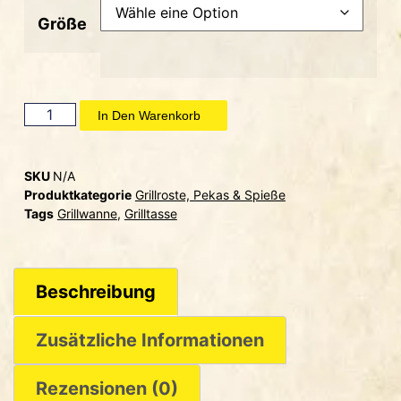
Größe
In Den Warenkorb
SKU
N/A
Produktkategorie
Grillroste, Pekas & Spieße
Tags
Grillwanne
,
Grilltasse
Beschreibung
Zusätzliche Informationen
Rezensionen (0)