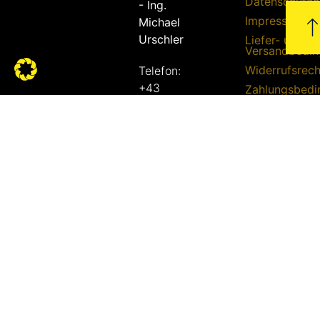
Datenschutze
- Ing.
Impressum
Michael
Urschler
Liefer- und
Versandbedi
Widerrufsrech
Telefon:
+43
Zahlungsbed
664 /
51 51
862
E-Mail:
bbq@die-
grillhuette.at
Adresse:
Linke
Bachgasse
12
7400