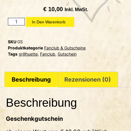
€
10,00
Inkl. MwSt.
In Den Warenkorb
SKU
GS
Produktkategorie
Fanclub & Gutscheine
Tags
grillhuette
,
Fanclub
,
Gutschein
Beschreibung
Rezensionen (0)
Beschreibung
Geschenkgutschein