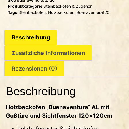
SKU
BuenaventuraAL120
Produktkategorie
Steinbacköfen & Zubehör
Tags
Steinbackofen
,
Holzbackofen
,
Buenaventura120
Beschreibung
Zusätzliche Informationen
Rezensionen (0)
Beschreibung
Holzbackofen „Buenaventura“ AL mit
Gußtüre und Sichtfenster 120x120cm
holzbefeuerter Steinbackofen