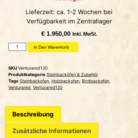
Lieferzeit: ca. 1-2 Wochen bei
Verfügbarkeit im Zentrallager
€
1.950,00
Inkl. MwSt.
In Den Warenkorb
SKU
Venturared120
Produktkategorie
Steinbacköfen & Zubehör
Tags
Steinbackofen
,
Holzbackofen
,
Brotbackofen
,
Venturared
,
Venturared120
Beschreibung
Zusätzliche Informationen