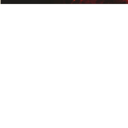
KONTAKT
INFORMAT
Die
Allgemeine
Geschäftsbed
Grillhütte
Datenschutze
- Ing.
Impressum
Michael
Urschler
Liefer- und
Versandbedi
Widerrufsrech
Telefon:
+43
Zahlungsbed