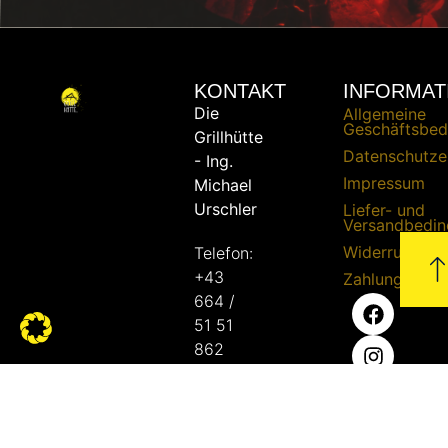
KONTAKT
INFORMAT
Die
Allgemeine
Geschäftsbed
Grillhütte
Datenschutze
- Ing.
Impressum
Michael
Urschler
Liefer- und
Versandbedi
Widerrufsrech
Telefon:
+43
Zahlungsbed
664 /
51 51
862
E-Mail:
bbq@die-
grillhuette.at