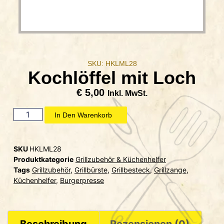
SKU: HKLML28
Kochlöffel mit Loch
€
5,00
Inkl. MwSt.
In Den Warenkorb
SKU
HKLML28
Produktkategorie
Grillzubehör & Küchenhelfer
Tags
Grillzubehör
,
Grillbürste
,
Grillbesteck
,
Grillzange
,
Küchenhelfer
,
Burgerpresse
Beschreibung
Rezensionen (0)