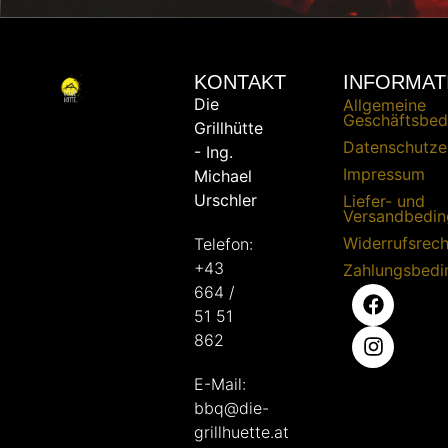
KONTAKT
INFORMAT
Die
Allgemeine
Geschäftsbed
Grillhütte
Datenschutze
- Ing.
Impressum
Michael
Urschler
Liefer- und
Versandbedi
Widerrufsrech
Telefon:
+43
Zahlungsbed
664 /
51 51
862
E-Mail:
bbq@die-
grillhuette.at