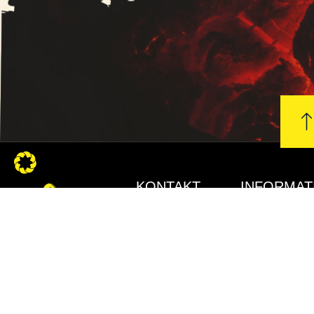
KONTAKT
INFORMAT
Die
Allgemeine
Geschäftsbed
Grillhütte
Datenschutze
- Ing.
Impressum
Michael
Urschler
Liefer- und
Versandbedi
Widerrufsrech
Telefon: