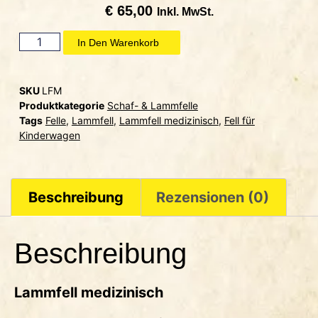
€
65,00
Inkl. MwSt.
In Den Warenkorb
SKU
LFM
Produktkategorie
Schaf- & Lammfelle
Tags
Felle
,
Lammfell
,
Lammfell medizinisch
,
Fell für
Kinderwagen
Beschreibung
Rezensionen (0)
Beschreibung
Lammfell medizinisch