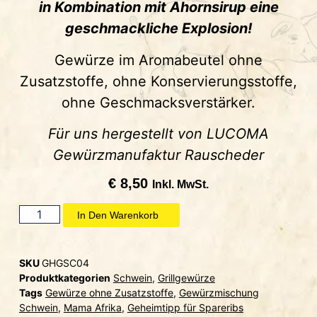
in Kombination mit Ahornsirup eine
geschmackliche Explosion!
Gewürze im Aromabeutel ohne
Zusatzstoffe, ohne Konservierungsstoffe,
ohne Geschmacksverstärker.
Für uns hergestellt von LUCOMA
Gewürzmanufaktur Rauscheder
€
8,50
Inkl. MwSt.
In Den Warenkorb
SKU
GHGSC04
Produktkategorien
Schwein
,
Grillgewürze
Tags
Gewürze ohne Zusatzstoffe
,
Gewürzmischung
Schwein
,
Mama Afrika
,
Geheimtipp für Spareribs