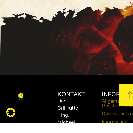
KONTAKT
INFORMAT
Die
Allgemeine
Geschäftsbed
Grillhütte
Datenschutze
- Ing.
Impressum
Michael
Urschler
Liefer- und