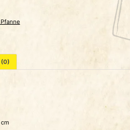
 Pfanne
 (0)
5 cm