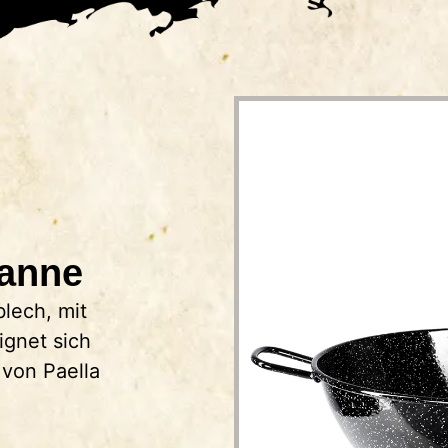
anne
blech, mit
gnet sich
 von Paella