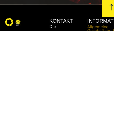
KONTAKT
INFORMAT
Die
Allgemeine
Geschäftsbed
Grillhütte
Datenschutze
- Ing.
Impressum
Michael
Urschler
Liefer- und
Versandbedi
Widerrufsrech
Telefon:
+43
Zahlungsbed
664 /
51 51
862
E-Mail:
bbq@die-
grillhuette.at