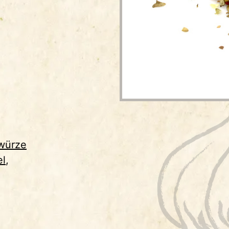
ewürze
el
,