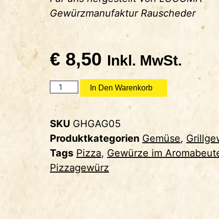
Gewürzmanufaktur Rauscheder
€
8,50
Inkl. MwSt.
In Den Warenkorb
SKU
GHGAG05
Produktkategorien
Gemüse
,
Grillg
Tags
Pizza
,
Gewürze im Aromabeut
Pizzagewürz