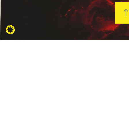
KONTAKT
INFORMAT
Die
Allgemeine
Geschäftsbed
Grillhütte
Datenschutze
- Ing.
Impressum
Michael
Urschler
Liefer- und
Versandbedi
Widerrufsrech
Telefon:
+43