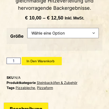
gleichmäßige Hitzeverteilung und
hervorragende Backergebnisse.
€
10,00
–
€
12,50
Inkl. MwSt.
Größe
In Den Warenkorb
SKU
N/A
Produktkategorie
Steinbacköfen & Zubehör
Tags
Pizzableche
,
Pizzaform