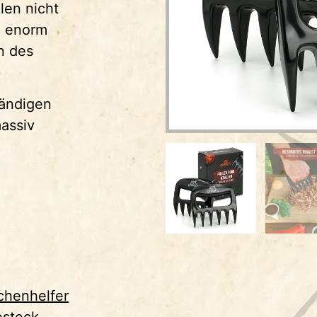
llen nicht
d enorm
n des
tändigen
massiv
chenhelfer