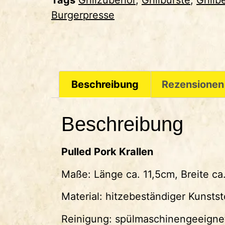
Tags
Grillzubehör
,
Grillbürste
,
Grillb
Burgerpresse
Beschreibung
Rezensionen
Beschreibung
Pulled Pork Krallen
Maße: Länge ca. 11,5cm, Breite ca
Material: hitzebeständiger Kunstst
Reinigung: spülmaschinengeeigne