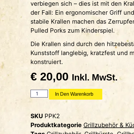
verbiegen sich – dies ist mit den Kra
der Fall: Ein ergonomischer Griff un
stabile Krallen machen das Zerrupfe
Pulled Porks zum Kinderspiel.
Die Krallen sind durch den hitzebes
Kunststoff langlebig, kratzfest und 
konstruiert.
€
20,00
Inkl. MwSt.
In Den Warenkorb
SKU
PPK2
Produktkategorie
Grillzubehör & Kü