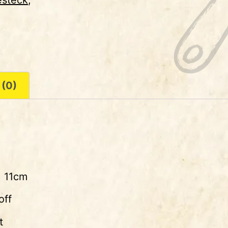
esteck
,
 (0)
. 11cm
off
t