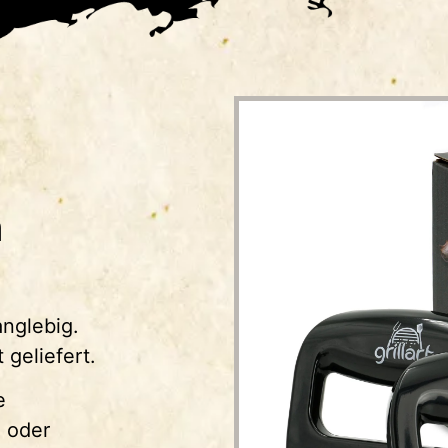
n
nglebig.
 geliefert.
e
 oder