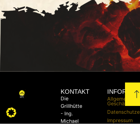
KONTAKT
INFORMAT
Die
Allgemeine
Geschäftsbed
Grillhütte
Datenschutze
- Ing.
Impressum
Michael
Urschler
Liefer- und
Versandbedi