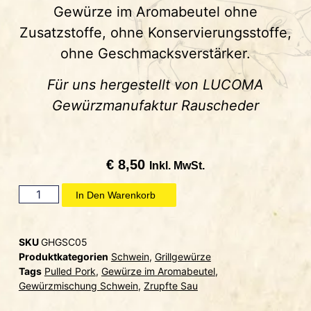
Gewürze im Aromabeutel ohne
Zusatzstoffe, ohne Konservierungsstoffe,
ohne Geschmacksverstärker.
Für uns hergestellt von LUCOMA
Gewürzmanufaktur Rauscheder
€
8,50
Inkl. MwSt.
In Den Warenkorb
SKU
GHGSC05
Produktkategorien
Schwein
,
Grillgewürze
Tags
Pulled Pork
,
Gewürze im Aromabeutel
,
Gewürzmischung Schwein
,
Zrupfte Sau