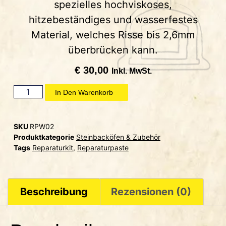
spezielles hochviskoses,
hitzebeständiges und wasserfestes
Material, welches Risse bis 2,6mm
überbrücken kann.
€
30,00
Inkl. MwSt.
In Den Warenkorb
SKU
RPW02
Produktkategorie
Steinbacköfen & Zubehör
Tags
Reparaturkit
,
Reparaturpaste
Beschreibung
Rezensionen (0)