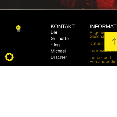
KONTAKT
INFORMAT
Die
Allgemeine
Geschäftsbed
Grillhütte
Datenschutze
- Ing.
Impressum
Michael
Urschler
Liefer- und
Versandbedi
Widerrufsrech
Telefon:
+43
Zahlungsbed
664 /
51 51
862
E-Mail:
bbq@die-