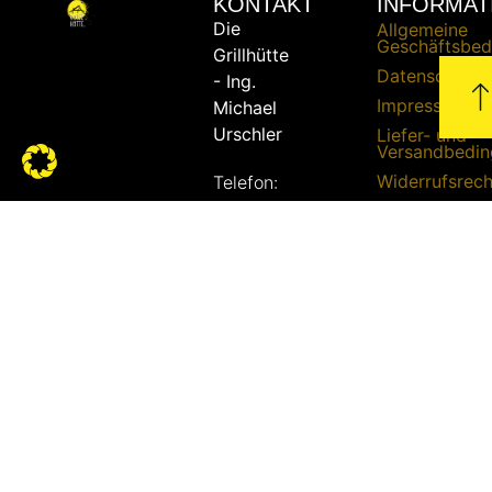
KONTAKT
INFORMAT
Die
Allgemeine
Geschäftsbed
Grillhütte
Datenschutze
- Ing.
Impressum
Michael
Urschler
Liefer- und
Versandbedi
Widerrufsrech
Telefon:
+43
Zahlungsbed
664 /
51 51
862
E-Mail:
bbq@die-
grillhuette.at
Adresse:
Linke
Bachgasse