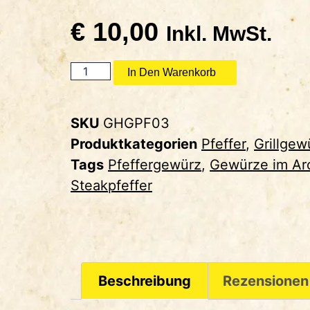
€
10,00
Inkl. MwSt.
In Den Warenkorb
SKU
GHGPF03
Produktkategorien
Pfeffer
,
Grillgew
Tags
Pfeffergewürz
,
Gewürze im Ar
Steakpfeffer
Beschreibung
Rezensionen