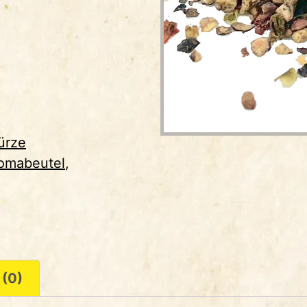
ürze
omabeutel
,
 (0)