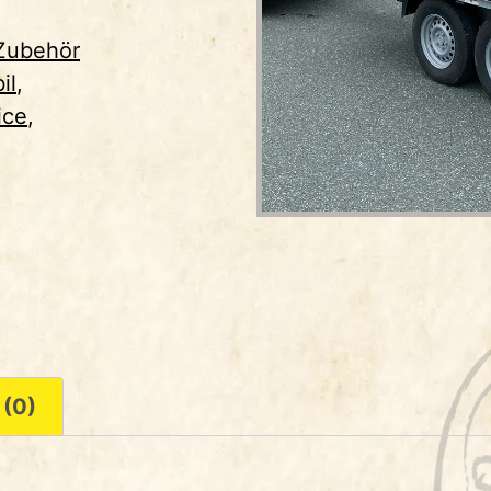
Zubehör
il
,
ice
,
 (0)