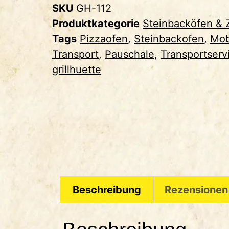
SKU
GH-112
Produktkategorie
Steinbacköfen & 
Tags
Pizzaofen
,
Steinbackofen
,
Mob
Transport
,
Pauschale
,
Transportserv
grillhuette
Beschreibung
Rezensionen