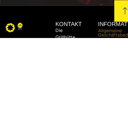
KONTAKT
INFORMAT
Die
Allgemeine
Geschäftsbed
Grillhütte
Datenschutze
- Ing.
Impressum
Michael
Urschler
Liefer- und
Versandbedi
Widerrufsrech
Telefon:
+43
Zahlungsbed
664 /
51 51
862
E-Mail:
bbq@die-
grillhuette.at