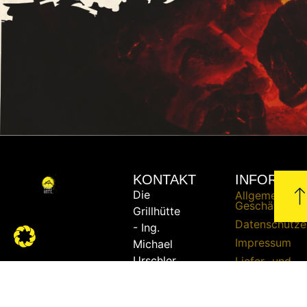
KONTAKT
INFORMAT
Die
Allgemeine
Geschäftsbed
Grillhütte
Datenschutze
- Ing.
Impressum
Michael
Urschler
Liefer- und
Versandbedi
Widerrufsrech
Telefon: